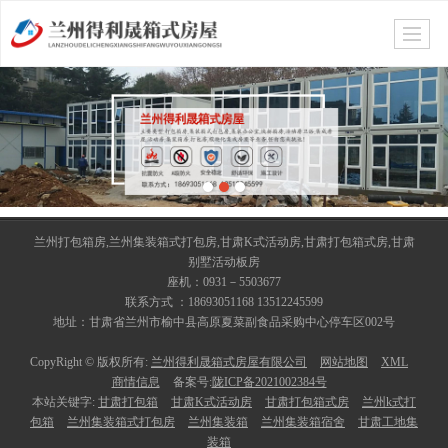
兰州打包箱房,兰州集装箱式打包房,甘肃K式活动房,甘肃打包箱式房,甘肃
别墅活动板房
座机：0931－5503677
联系方式 ：18693051168 13512245599
地址：甘肃省兰州市榆中县高原夏菜副食品采购中心停车区002号
CopyRight © 版权所有:
兰州得利晟箱式房屋有限公司
网站地图
XML
商情信息
备案号:
陇ICP备2021002384号
本站关键字:
甘肃打包箱
甘肃K式活动房
甘肃打包箱式房
兰州k式打
包箱
兰州集装箱式打包房
兰州集装箱
兰州集装箱宿舍
甘肃工地集
装箱