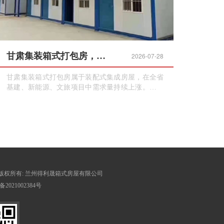
甘肃集装箱式打包房，源头厂家直供，覆盖全省工程项目
2026-07-28
甘肃集装箱式打包房属于装配式集成房屋，在全省
基建、新能源、文旅项目中需求量持续上涨。标准
化箱体工厂完成全部生产工序，运抵现场快速拼
装，无需现场焊接，施工无粉尘污染，属于绿色临
时建筑，满足工地文明施工相关要求。
 © 版权所有:
兰州得利晟箱式房屋有限公司
备2021002384号