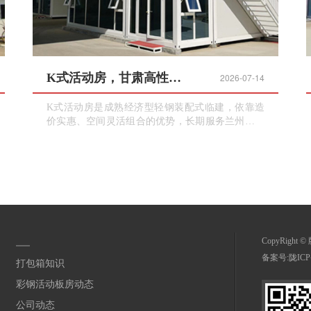
K式活动房，甘肃高性价比临建，工地宿舍批量搭建
2026-07-14
K式活动房是成熟经济型轻钢装配式临建，依靠造
价实惠、空间灵活组合的优势，长期服务兰州及甘
肃各地建筑工地，多用于工人宿舍、食堂、库房、
临时加工棚。采用轻钢骨架搭配彩钢夹芯板，全部
螺栓拼接搭建，现场组装工艺成熟，能够快速完成
大面积连片营房施工。
CopyRight
备案号:
陇ICP
打包箱知识
彩钢活动板房动态
公司动态