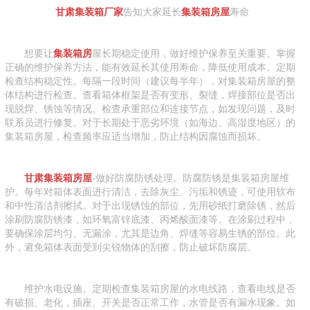
甘肃集装箱厂家
告知大家延长
集装箱房屋
寿命
想要让
集装箱房
屋长期稳定使用，做好维护保养至关重要。掌握
正确的维护保养方法，能有效延长其使用寿命，降低使用成本。定期
检查结构稳定性。每隔一段时间（建议每半年），对集装箱房屋的整
体结构进行检查。查看箱体框架是否有变形、裂缝，焊接部位是否出
现脱焊、锈蚀等情况。检查承重部位和连接节点，如发现问题，及时
联系员进行修复。对于长期处于恶劣环境（如海边、高湿度地区）的
集装箱房屋，检查频率应适当增加，防止结构因腐蚀而损坏。
甘肃集装箱房屋
-做好防腐防锈处理。防腐防锈是集装箱房屋维
护。每年对箱体表面进行清洁，去除灰尘、污垢和锈迹，可使用软布
和中性清洁剂擦拭。对于出现锈蚀的部位，先用砂纸打磨除锈，然后
涂刷防腐防锈漆，如环氧富锌底漆、丙烯酸面漆等。在涂刷过程中，
要确保涂层均匀、无漏涂，尤其是边角、焊缝等容易生锈的部位。此
外，避免箱体表面受到尖锐物体的刮擦，防止破坏防腐层。
维护水电设施。定期检查集装箱房屋的水电线路，查看电线是否
有破损、老化，插座、开关是否正常工作，水管是否有漏水现象。如