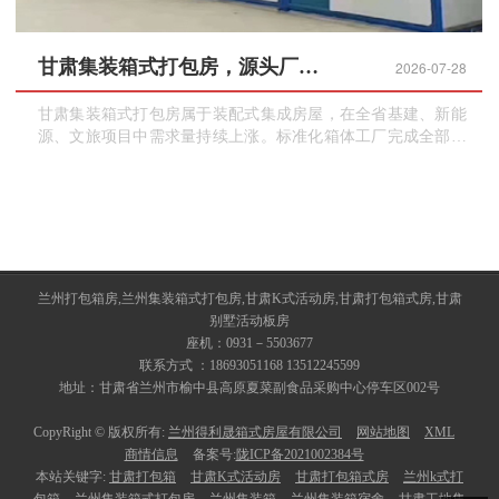
甘肃集装箱式打包房，源头厂家直供，覆盖全省工程项目
2026-07-28
甘肃集装箱式打包房属于装配式集成房屋，在全省基建、新能
源、文旅项目中需求量持续上涨。标准化箱体工厂完成全部生
产工序，运抵现场快速拼装，无需现场焊接，施工无粉尘污
染，属于绿色临时建筑，满足工地文明施工相关要求。
兰州打包箱房,兰州集装箱式打包房,甘肃K式活动房,甘肃打包箱式房,甘肃
别墅活动板房
座机：0931－5503677
联系方式 ：18693051168 13512245599
地址：甘肃省兰州市榆中县高原夏菜副食品采购中心停车区002号
CopyRight © 版权所有:
兰州得利晟箱式房屋有限公司
网站地图
XML
商情信息
备案号:
陇ICP备2021002384号
本站关键字:
甘肃打包箱
甘肃K式活动房
甘肃打包箱式房
兰州k式打