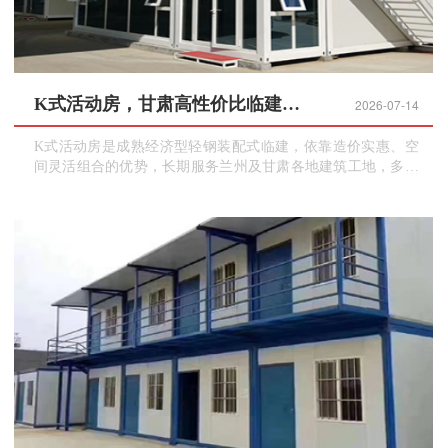
K式活动房，甘肃高性价比临建，工地宿舍批量搭建
2026-07-14
K式活动房是成熟经济型轻钢装配式临建，依靠造价实惠、空
间灵活组合的优势，长期服务兰州及甘肃各地建筑工地，多用
于工人宿舍、食堂、库房、临时加工棚。采用轻钢骨架搭配彩
钢夹芯板，全部螺栓拼接搭建，现场组装工艺成熟，能够快速
完成大面积连片营房施工。